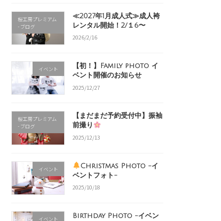
≪2027年1月成人式≫成人袴
桜工房プレミアム
レンタル開始！2/１6〜
- ブログ
2026/2/16
【初！】Family photo イ
イベント
ベント開催のお知らせ
2025/12/27
【まだまだ予約受付中】振袖
桜工房プレミアム
前撮り
- ブログ
2025/12/13
Christmas Photo -イ
イベント
ベントフォト-
2025/10/18
Birthday Photo -イベン
イベント