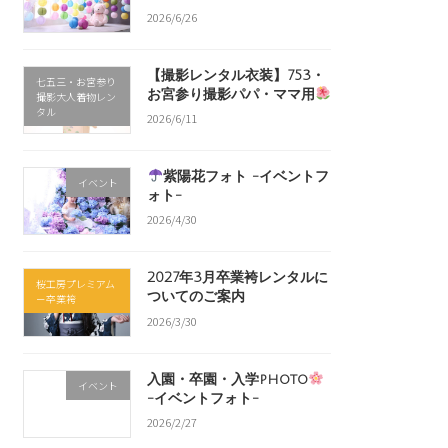
2026/6/26
【撮影レンタル衣装】753・
七五三・お宮参り
お宮参り撮影パパ・ママ用
撮影大人着物レン
タル
2026/6/11
紫陽花フォト -イベントフ
イベント
ォト-
2026/4/30
2027年3月卒業袴レンタルに
桜工房プレミアム
ついてのご案内
－卒業袴
2026/3/30
入園・卒園・入学photo
イベント
-イベントフォト-
2026/2/27