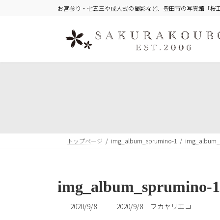
コ
ナ
お宮参り・七五三や成人式の撮影など、豊田市の写真館「桜
ン
ビ
テ
ゲ
ン
ー
ツ
シ
へ
ョ
ス
ン
キ
に
ッ
移
プ
動
トップページ
img_album_sprumino-1
img_album_
img_album_sprumino-1
最
2020/9/8
2020/9/8
フカヤリエコ
終