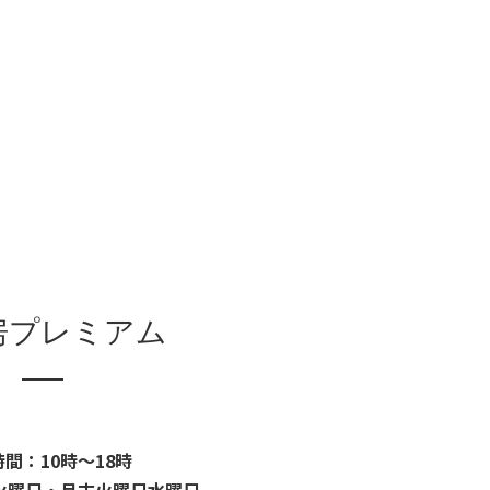
房プレミアム
間：10時～18時
火曜日・月末火曜日水曜日