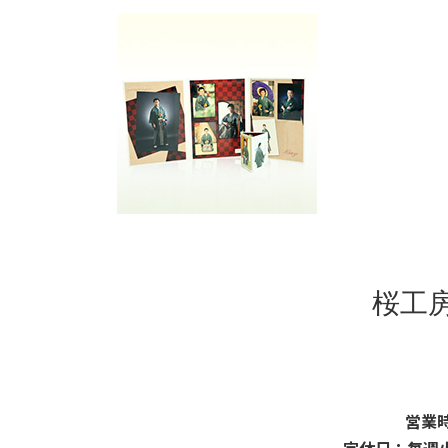
更
新
日
時
:
桜工
営業時
定休日：毎週