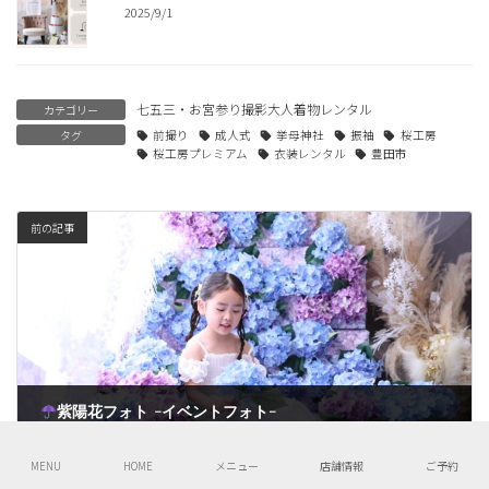
2025/9/1
七五三・お宮参り撮影大人着物レンタル
カテゴリー
タグ
前撮り
成人式
挙母神社
振袖
桜工房
桜工房プレミアム
衣装レンタル
豊田市
前の記事
紫陽花フォト -イベントフォト-
2026/4/30
MENU
HOME
メニュー
店舗情報
ご予約
次の記事