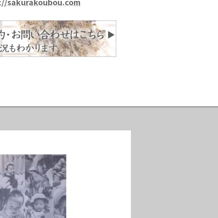
://sakurakoubou.com