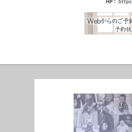
HP：
https