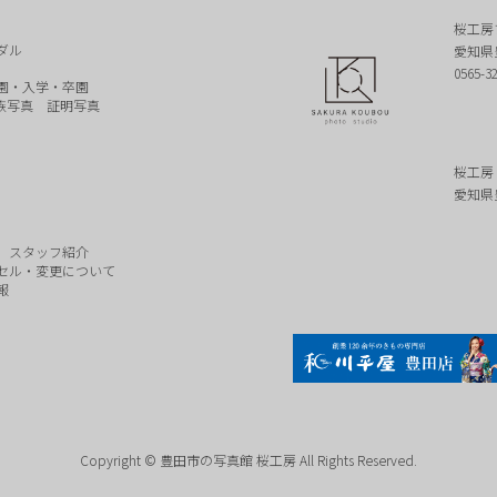
桜工房
ダル
愛知県
0565-3
園・入学・卒園
族写真
証明写真
桜工房
愛知県
スタッフ紹介
セル・変更について
報
Copyright © 豊田市の写真館 桜工房 All Rights Reserved.