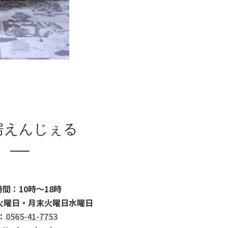
房えんじぇる
間：10時～18時
火曜日・月末火曜日水曜日
：
0565-41-7753