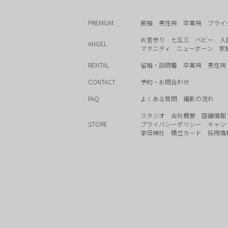
PREMIUM
振袖
男性袴
卒業袴
ブライ
お宮参り
七五三
ベビー
入
ANGEL
マタニティ
ニューボーン
家
RENTAL
留袖・訪問着
卒業袴
男性袴
CONTACT
予約・お問合わせ
FAQ
よくある質問
撮影の流れ
スタジオ
会社概要
店舗情報
STORE
プライバシーポリシー
キャン
挙母神社
積立カード
採用情