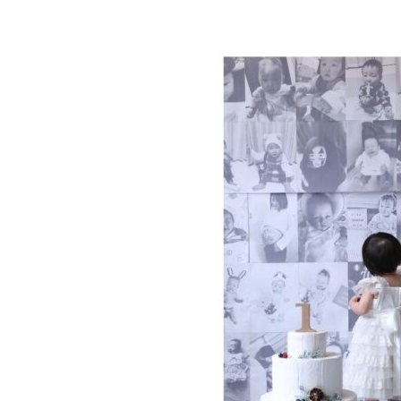
更
新
日
時
: