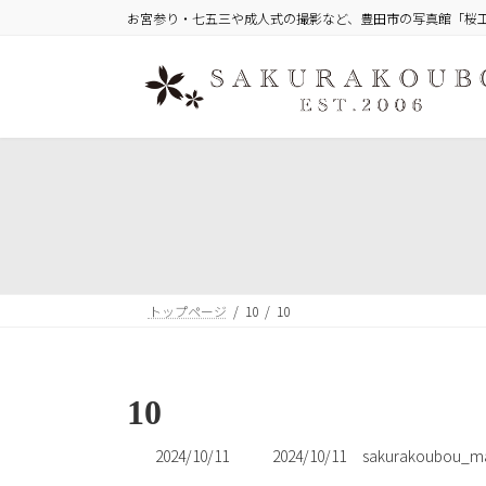
コ
ナ
お宮参り・七五三や成人式の撮影など、豊田市の写真館「桜
ン
ビ
テ
ゲ
ン
ー
ツ
シ
へ
ョ
ス
ン
キ
に
ッ
移
プ
動
トップページ
10
10
10
最
2024/10/11
2024/10/11
sakurakoubou_ma
終