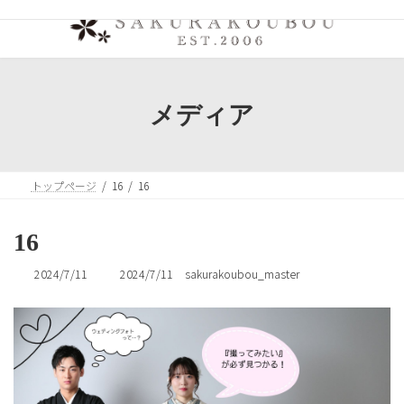
コ
ナ
ン
ビ
テ
ゲ
ン
ー
ツ
シ
へ
ョ
メディア
ス
ン
キ
に
ッ
移
プ
動
トップページ
16
16
16
最
2024/7/11
2024/7/11
sakurakoubou_master
終
更
新
日
時
: