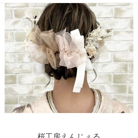
時
:
桜工房えんじぇる