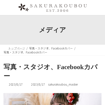
コ
ナ
ン
ビ
テ
ゲ
ン
ー
ツ
シ
へ
ョ
メディア
ス
ン
キ
に
ッ
移
プ
動
トップページ
写真・スタジオ、Facebookカバー
写真・スタジオ、Facebookカバー
写真・スタジオ、Facebookカバ
ー
最
2023/8/17
2023/8/17
sakurakoubou_master
終
更
新
日