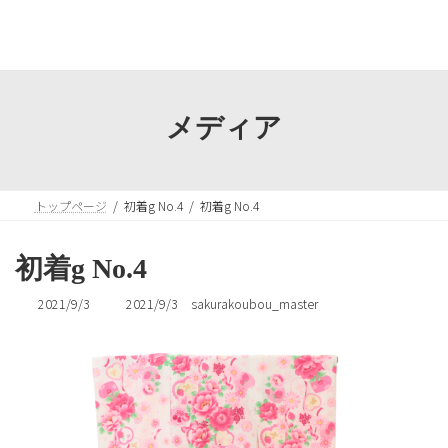
コ
ナ
ン
ビ
テ
ゲ
ン
ー
ツ
シ
へ
ョ
メディア
ス
ン
キ
に
ッ
移
プ
動
トップページ
初着g No.4
初着g No.4
初着g No.4
最
2021/9/3
2021/9/3
sakurakoubou_master
終
更
新
日
時
: