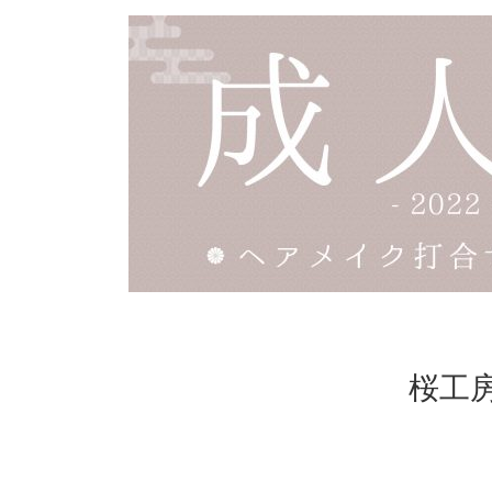
更
新
日
時
:
桜工