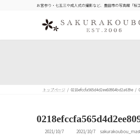
コ
ナ
お宮参り・七五三や成人式の撮影など、豊田市の写真館「桜
ン
ビ
テ
ゲ
ン
ー
ツ
シ
へ
ョ
ス
ン
キ
に
ッ
移
プ
動
トップページ
0218efccfa565d4d2ee80984bd2a639e
0218efccfa565d4d2ee80
最
2021/10/7
2021/10/7
sakurakoubou_mast
終