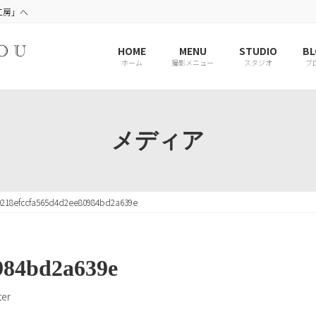
工房」へ
HOME
MENU
STUDIO
BL
ホーム
撮影メニュー
スタジオ
ブ
メディア
0218efccfa565d4d2ee80984bd2a639e
984bd2a639e
er