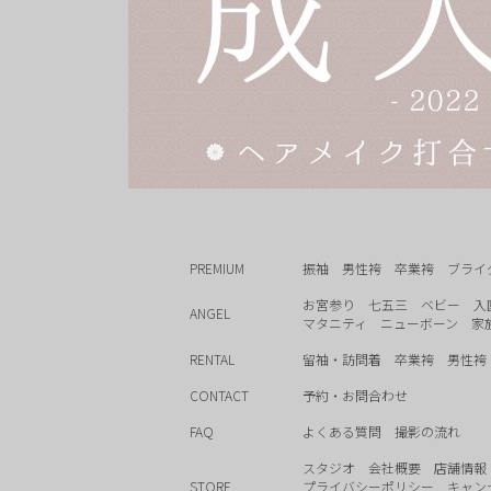
PREMIUM
振袖
男性袴
卒業袴
ブライ
お宮参り
七五三
ベビー
入
ANGEL
マタニティ
ニューボーン
家
RENTAL
留袖・訪問着
卒業袴
男性袴
CONTACT
予約・お問合わせ
FAQ
よくある質問
撮影の流れ
スタジオ
会社概要
店舗情報
STORE
プライバシーポリシー
キャン