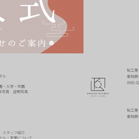
桜工房
ダル
愛知県
0565-3
園・入学・卒園
族写真
証明写真
桜工房
愛知県
スタッフ紹介
セル・変更について