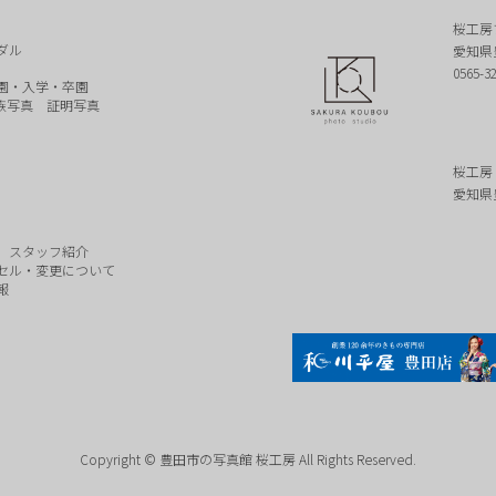
桜工房
ダル
愛知県
0565-3
園・入学・卒園
族写真
証明写真
桜工房
愛知県
スタッフ紹介
セル・変更について
報
Copyright © 豊田市の写真館 桜工房 All Rights Reserved.