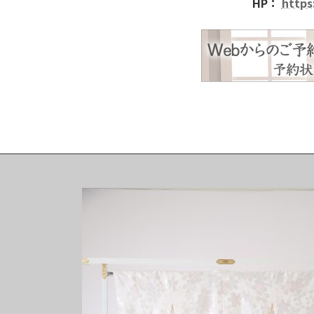
HP：
https