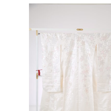
更
新
日
時
: