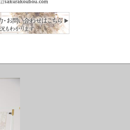
://sakurakoubou.com