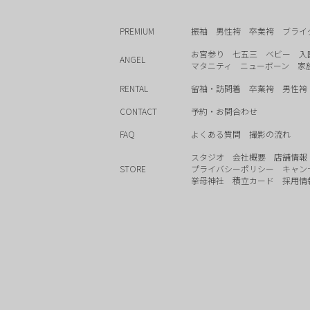
PREMIUM
振袖
男性袴
卒業袴
ブライ
お宮参り
七五三
ベビー
入
ANGEL
マタニティ
ニューボーン
家
RENTAL
留袖・訪問着
卒業袴
男性袴
CONTACT
予約・お問合わせ
FAQ
よくある質問
撮影の流れ
スタジオ
会社概要
店舗情報
STORE
プライバシーポリシー
キャン
挙母神社
積立カード
採用情