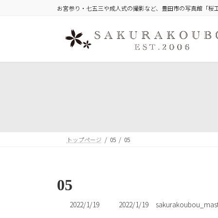
コ
ナ
お宮参り・七五三や成人式の撮影など、豊田市の写真館「桜
ン
ビ
テ
ゲ
ン
ー
ツ
シ
へ
ョ
ス
ン
キ
に
ッ
移
プ
動
トップページ
05
05
05
最
2022/1/19
2022/1/19
sakurakoubou_mast
終