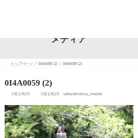
コ
ナ
ン
ビ
テ
ゲ
ン
ー
ツ
シ
へ
ョ
メディア
ス
ン
キ
に
ッ
移
プ
動
トップページ
0I4A0059 (2)
0I4A0059 (2)
0I4A0059 (2)
最
2021/6/25
2021/6/25
sakurakoubou_master
終
更
新
日
時
: