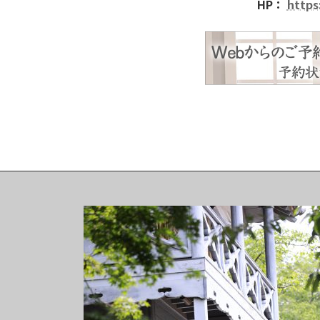
HP：
https