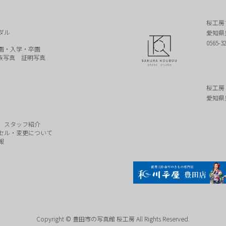
桜工房
ダル
愛知県
0565-3
園・入学・卒園
族写真
証明写真
桜工房
愛知県
スタッフ紹介
セル・変更について
報
Copyright © 豊田市の写真館 桜工房 All Rights Reserved.