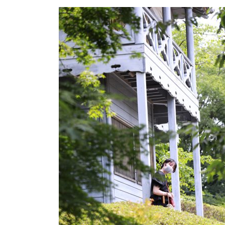
更
新
日
時
: