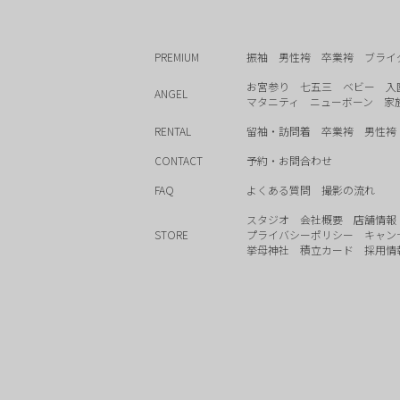
PREMIUM
振袖
男性袴
卒業袴
ブライ
お宮参り
七五三
ベビー
入
ANGEL
マタニティ
ニューボーン
家
RENTAL
留袖・訪問着
卒業袴
男性袴
CONTACT
予約・お問合わせ
FAQ
よくある質問
撮影の流れ
スタジオ
会社概要
店舗情報
STORE
プライバシーポリシー
キャン
挙母神社
積立カード
採用情