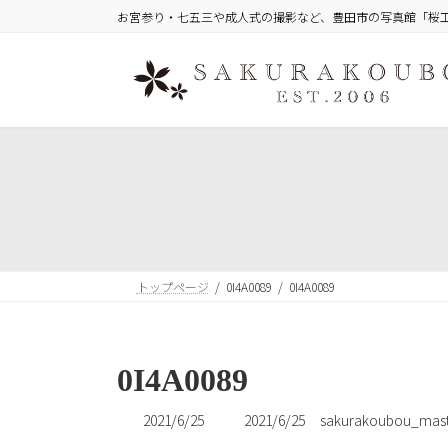
コ
ナ
お宮参り・七五三や成人式の撮影など、豊田市の写真館「桜
ン
ビ
テ
ゲ
ン
ー
ツ
シ
へ
ョ
ス
ン
キ
に
ッ
移
プ
動
トップページ
0I4A0089
0I4A0089
0I4A0089
最
2021/6/25
2021/6/25
sakurakoubou_mast
終