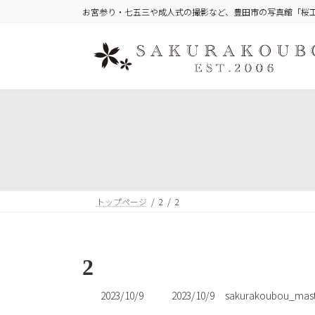
コ
ナ
お宮参り・七五三や成人式の撮影など、豊田市の写真館「桜
ン
ビ
テ
ゲ
ン
ー
ツ
シ
へ
ョ
ス
ン
キ
に
ッ
移
プ
動
トップページ
2
2
2
最
2023/10/9
2023/10/9
sakurakoubou_mast
終