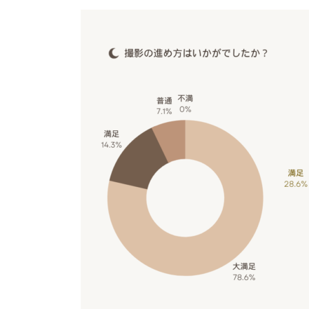
更
新
日
時
: