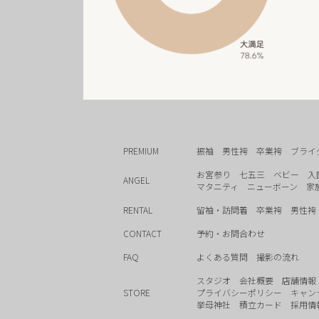
PREMIUM
振袖
男性袴
卒業袴
ブライ
お宮参り
七五三
ベビー
入
ANGEL
マタニティ
ニューボーン
家
RENTAL
留袖・訪問着
卒業袴
男性袴
CONTACT
予約・お問合わせ
FAQ
よくある質問
撮影の流れ
スタジオ
会社概要
店舗情報
STORE
プライバシーポリシー
キャン
挙母神社
積立カード
採用情