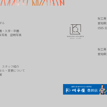
桜工房
ダル
愛知県
0565-3
園・入学・卒園
族写真
証明写真
桜工房
愛知県
スタッフ紹介
セル・変更について
報