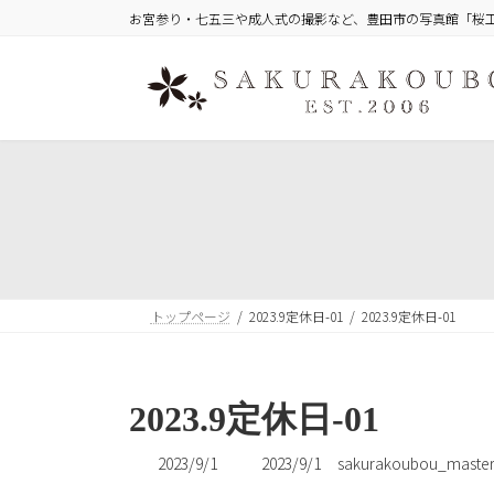
コ
ナ
お宮参り・七五三や成人式の撮影など、豊田市の写真館「桜
ン
ビ
テ
ゲ
ン
ー
ツ
シ
へ
ョ
ス
ン
キ
に
ッ
移
プ
動
トップページ
2023.9定休日-01
2023.9定休日-01
2023.9定休日-01
最
2023/9/1
2023/9/1
sakurakoubou_maste
終