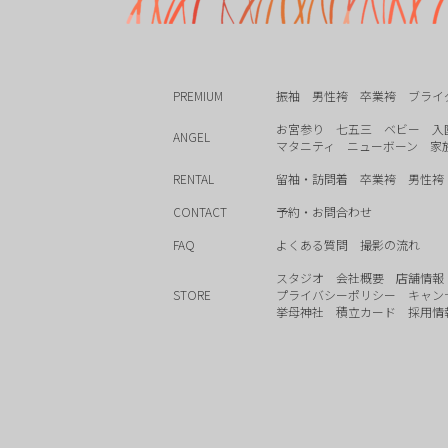
PREMIUM
振袖
男性袴
卒業袴
ブライ
お宮参り
七五三
ベビー
入
ANGEL
マタニティ
ニューボーン
家
RENTAL
留袖・訪問着
卒業袴
男性袴
CONTACT
予約・お問合わせ
FAQ
よくある質問
撮影の流れ
スタジオ
会社概要
店舗情報
STORE
プライバシーポリシー
キャン
挙母神社
積立カード
採用情