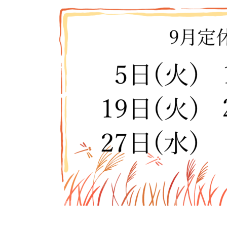
更
新
日
時
: