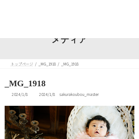
コ
ナ
ン
ビ
テ
ゲ
ン
ー
ツ
シ
へ
ョ
メディア
ス
ン
キ
に
ッ
移
プ
動
トップページ
_MG_1918
_MG_1918
_MG_1918
最
2024/1/8
2024/1/8
sakurakoubou_master
終
更
新
日
時
: