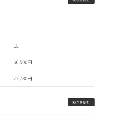
LL
60,500円
21,780円
続きを読む