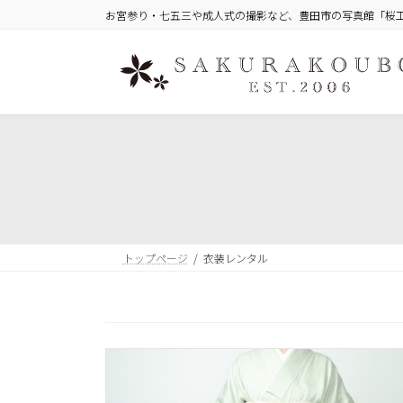
コ
ナ
お宮参り・七五三や成人式の撮影など、豊田市の写真館「桜
ン
ビ
テ
ゲ
ン
ー
ツ
シ
へ
ョ
ス
ン
キ
に
ッ
移
プ
動
トップページ
衣装レンタル