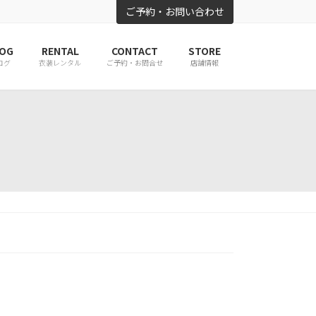
ご予約・お問い合わせ
OG
RENTAL
CONTACT
STORE
ログ
衣装レンタル
ご予約・お問合せ
店舗情報