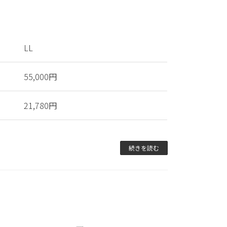
LL
55,000円
21,780円
続きを読む