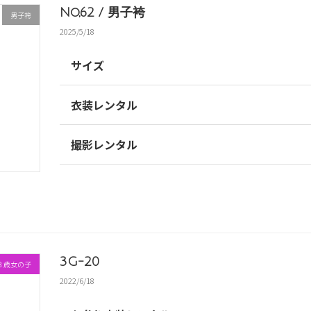
No,62 / 男子袴
男子袴
2025/5/18
サイズ
衣装レンタル
撮影レンタル
3G-20
３歳女の子
2022/6/18