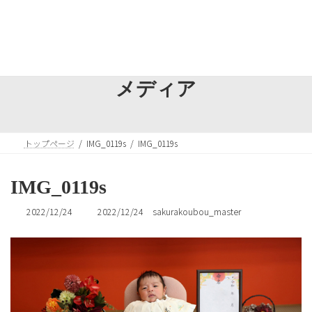
コ
ナ
ン
ビ
テ
ゲ
ン
ー
ツ
シ
へ
ョ
メディア
ス
ン
キ
に
ッ
移
プ
動
トップページ
IMG_0119s
IMG_0119s
IMG_0119s
最
2022/12/24
2022/12/24
sakurakoubou_master
終
更
新
日
時
: