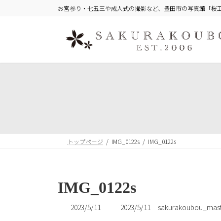
コ
ナ
お宮参り・七五三や成人式の撮影など、豊田市の写真館「桜
ン
ビ
テ
ゲ
ン
ー
ツ
シ
へ
ョ
ス
ン
キ
に
ッ
移
プ
動
トップページ
IMG_0122s
IMG_0122s
IMG_0122s
最
2023/5/11
2023/5/11
sakurakoubou_mast
終