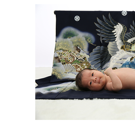
更
新
日
時
: