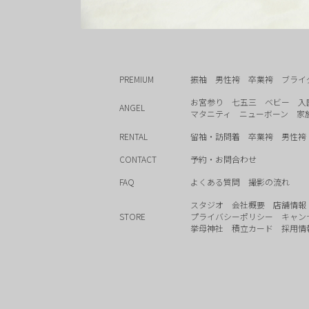
PREMIUM
振袖
男性袴
卒業袴
ブライ
お宮参り
七五三
ベビー
入
ANGEL
マタニティ
ニューボーン
家
RENTAL
留袖・訪問着
卒業袴
男性袴
CONTACT
予約・お問合わせ
FAQ
よくある質問
撮影の流れ
スタジオ
会社概要
店舗情報
STORE
プライバシーポリシー
キャン
挙母神社
積立カード
採用情