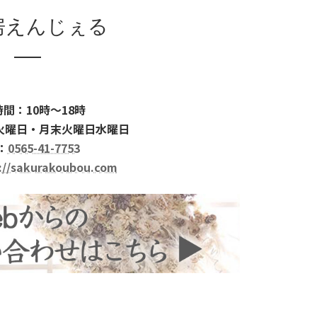
房えんじぇる
間：10時～18時
火曜日・月末火曜日水曜日
：
0565-41-7753
://sakurakoubou.com