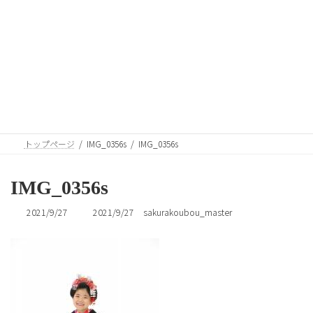
コ
ナ
ン
ビ
テ
ゲ
ン
ー
ツ
シ
へ
ョ
メディア
ス
ン
キ
に
ッ
移
プ
動
トップページ
IMG_0356s
IMG_0356s
IMG_0356s
最
2021/9/27
2021/9/27
sakurakoubou_master
終
更
新
日
時
: