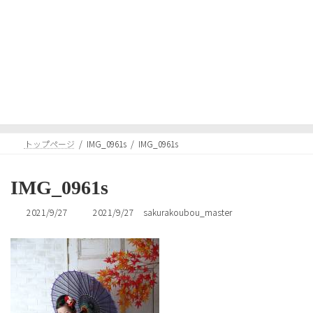
コ
ナ
ン
ビ
テ
ゲ
ン
ー
ツ
シ
へ
ョ
メディア
ス
ン
キ
に
ッ
移
プ
動
トップページ
IMG_0961s
IMG_0961s
IMG_0961s
最
2021/9/27
2021/9/27
sakurakoubou_master
終
更
新
日
時
: