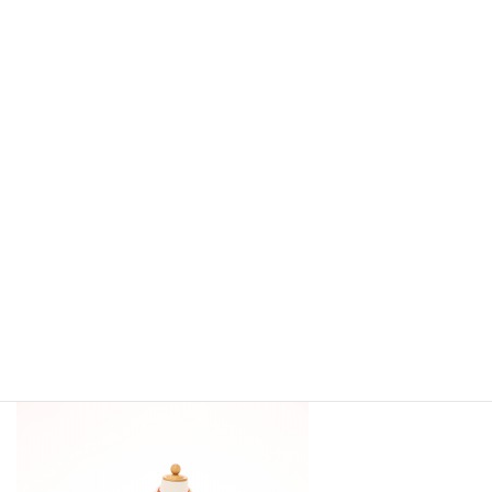
コ
ナ
ン
ビ
テ
ゲ
ン
ー
ツ
シ
へ
ョ
メディア
ス
ン
キ
に
ッ
移
プ
動
トップページ
IMG_2347
IMG_2347
IMG_2347
最
2021/10/22
2021/10/22
sakurakoubou_master
終
更
新
日
時
: