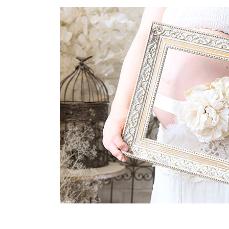
更
新
日
時
: