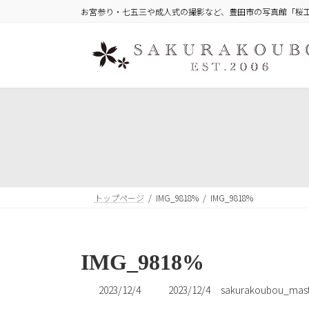
コ
ナ
お宮参り・七五三や成人式の撮影など、豊田市の写真館「桜
ン
ビ
テ
ゲ
ン
ー
ツ
シ
へ
ョ
ス
ン
キ
に
ッ
移
プ
動
トップページ
IMG_9818%
IMG_9818%
IMG_9818%
最
2023/12/4
2023/12/4
sakurakoubou_mast
終