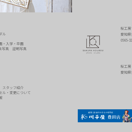
桜工房
ダル
愛知県
0565-3
園・入学・卒園
族写真
証明写真
桜工房
愛知県
スタッフ紹介
セル・変更について
報