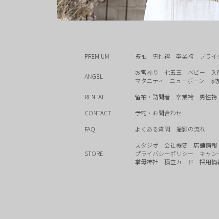
PREMIUM
振袖
男性袴
卒業袴
ブライ
お宮参り
七五三
ベビー
入
ANGEL
マタニティ
ニューボーン
家
RENTAL
留袖・訪問着
卒業袴
男性袴
CONTACT
予約・お問合わせ
FAQ
よくある質問
撮影の流れ
スタジオ
会社概要
店舗情報
STORE
プライバシーポリシー
キャン
挙母神社
積立カード
採用情