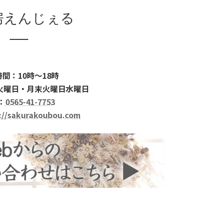
房えんじぇる
間：10時～18時
火曜日・月末火曜日水曜日
：
0565-41-7753
://sakurakoubou.com