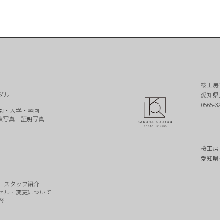
桜工房
ダル
愛知県
0565-3
園・入学・卒園
族写真
証明写真
桜工房
愛知県
スタッフ紹介
セル・変更について
報