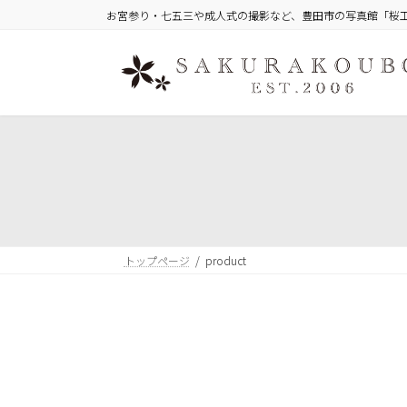
コ
ナ
お宮参り・七五三や成人式の撮影など、豊田市の写真館「桜
ン
ビ
テ
ゲ
ン
ー
ツ
シ
へ
ョ
ス
ン
キ
に
ッ
移
プ
動
トップページ
product