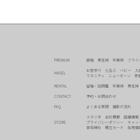
PREMIUM
振袖
男性袴
卒業袴
ブライ
お宮参り
七五三
ベビー
入
ANGEL
マタニティ
ニューボーン
家
RENTAL
留袖・訪問着
卒業袴
男性袴
CONTACT
予約・お問合わせ
FAQ
よくある質問
撮影の流れ
スタジオ
会社概要
店舗情報
STORE
プライバシーポリシー
キャン
挙母神社
積立カード
採用情