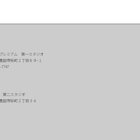
プレミアム 第一スタジオ
豊田市桜町２丁目６９−１
2-7747
 第二スタジオ
豊田市桜町２丁目３４