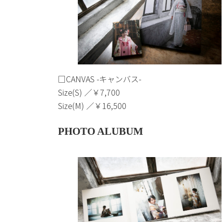
□CANVAS -キャンバス-
Size(S) ／￥7,700
Size(M) ／￥16,500
PHOTO ALUBUM