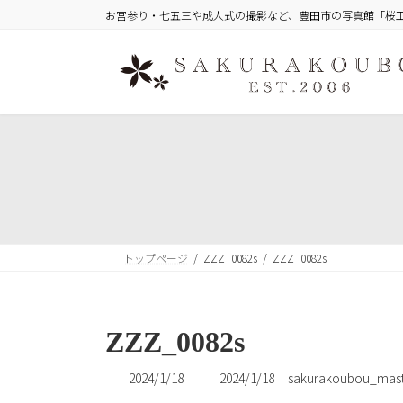
コ
ナ
お宮参り・七五三や成人式の撮影など、豊田市の写真館「桜
ン
ビ
テ
ゲ
ン
ー
ツ
シ
へ
ョ
ス
ン
キ
に
ッ
移
プ
動
トップページ
ZZZ_0082s
ZZZ_0082s
ZZZ_0082s
最
2024/1/18
2024/1/18
sakurakoubou_mast
終