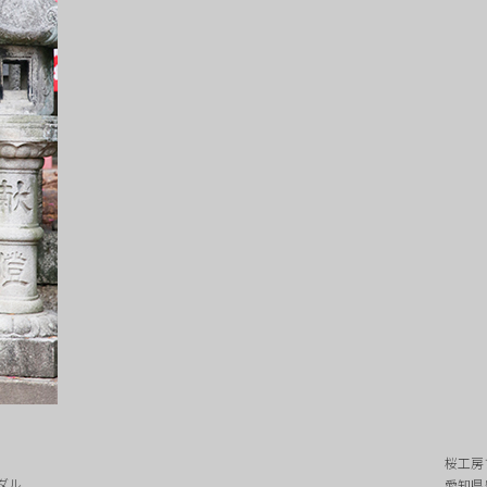
桜工房
ダル
愛知県