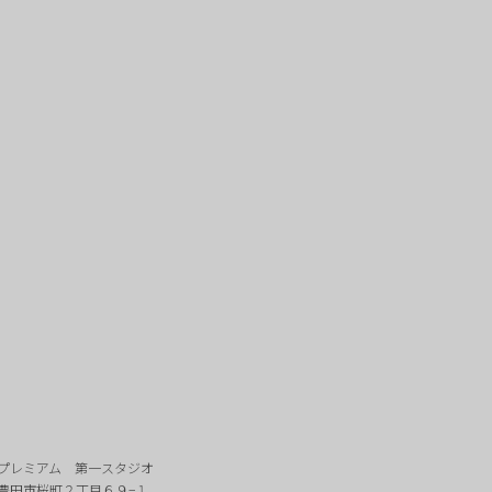
プレミアム 第一スタジオ
豊田市桜町２丁目６９−１