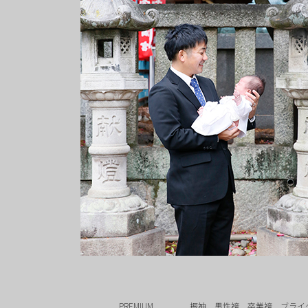
PREMIUM
振袖
男性袴
卒業袴
ブライ