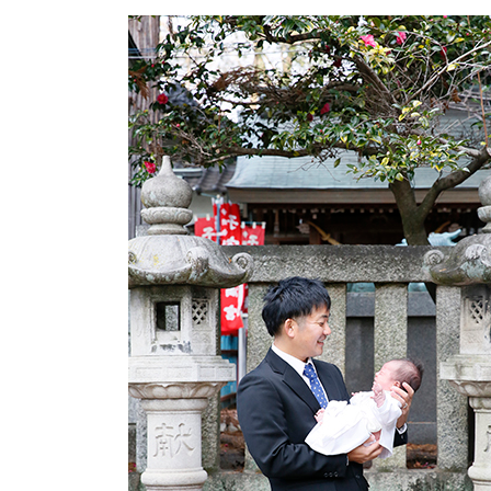
更
新
日
時
: