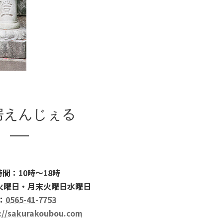
房えんじぇる
間：10時～18時
火曜日・月末火曜日水曜日
：
0565-41-7753
://sakurakoubou.com