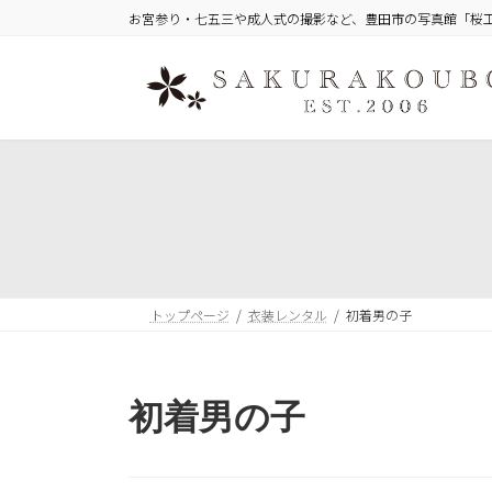
コ
ナ
お宮参り・七五三や成人式の撮影など、豊田市の写真館「桜
ン
ビ
テ
ゲ
ン
ー
ツ
シ
へ
ョ
ス
ン
キ
に
ッ
移
プ
動
トップページ
衣装レンタル
初着男の子
初着男の子