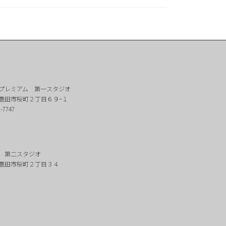
プレミアム 第一スタジオ
豊田市桜町２丁目６９−１
2-7747
 第二スタジオ
豊田市桜町２丁目３４