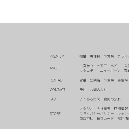
PREMIUM
振袖
男性袴
卒業袴
ブライ
お宮参り
七五三
ベビー
入
ANGEL
マタニティ
ニューボーン
家
RENTAL
留袖・訪問着
卒業袴
男性袴
CONTACT
予約・お問合わせ
FAQ
よくある質問
撮影の流れ
スタジオ
会社概要
店舗情報
STORE
プライバシーポリシー
キャン
挙母神社
積立カード
採用情