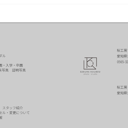
桜工房
ダル
愛知県
0565-3
園・入学・卒園
族写真
証明写真
桜工房
愛知県
スタッフ紹介
セル・変更について
報