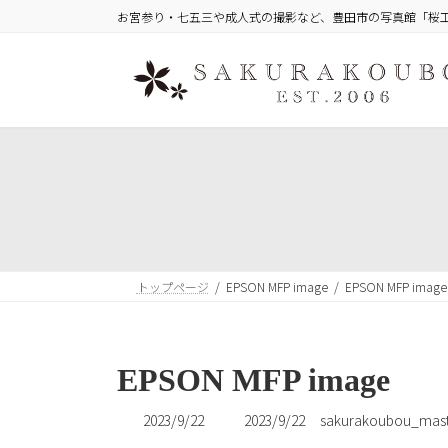
コ
ナ
お宮参り・七五三や成人式の撮影など、豊田市の写真館「桜
ン
ビ
テ
ゲ
ン
ー
ツ
シ
へ
ョ
ス
ン
キ
に
ッ
移
プ
動
トップページ
EPSON MFP image
EPSON MFP image
EPSON MFP image
最
2023/9/22
2023/9/22
sakurakoubou_mast
終