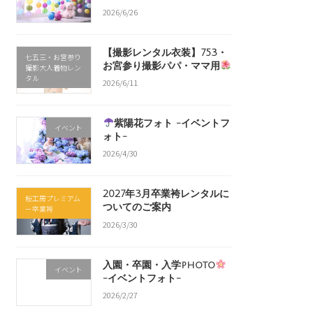
2026/6/26
【撮影レンタル衣装】753・
七五三・お宮参り
お宮参り撮影パパ・ママ用
撮影大人着物レン
タル
2026/6/11
紫陽花フォト -イベントフ
イベント
ォト-
2026/4/30
2027年3月卒業袴レンタルに
桜工房プレミアム
ついてのご案内
－卒業袴
2026/3/30
入園・卒園・入学photo
イベント
-イベントフォト-
2026/2/27