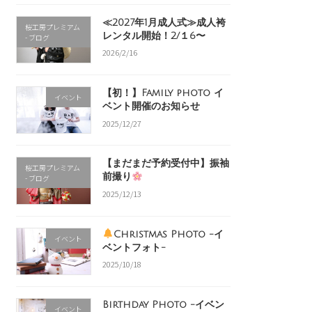
≪2027年1月成人式≫成人袴
桜工房プレミアム
レンタル開始！2/１6〜
- ブログ
2026/2/16
【初！】Family photo イ
イベント
ベント開催のお知らせ
2025/12/27
【まだまだ予約受付中】振袖
桜工房プレミアム
前撮り
- ブログ
2025/12/13
Christmas Photo -イ
イベント
ベントフォト-
2025/10/18
Birthday Photo -イベン
イベント