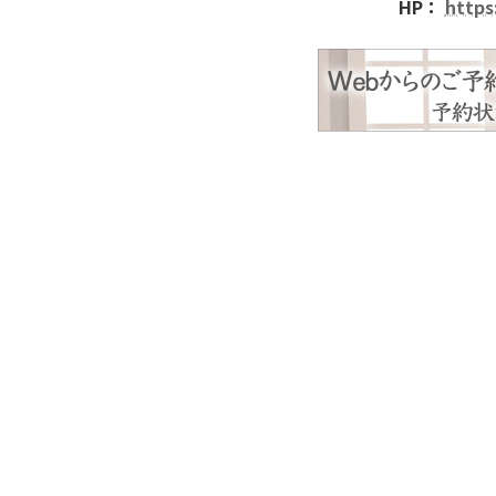
HP：
https