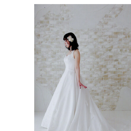
更
新
日
時
: