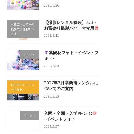
2026/6/26
【撮影レンタル衣装】753・
七五三・お宮参り
お宮参り撮影パパ・ママ用
撮影大人着物レン
タル
2026/6/11
紫陽花フォト -イベントフ
イベント
ォト-
2026/4/30
2027年3月卒業袴レンタルに
桜工房プレミアム
ついてのご案内
－卒業袴
2026/3/30
入園・卒園・入学photo
イベント
-イベントフォト-
2026/2/27