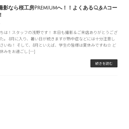
撮影なら桜工房Premiumへ！！よくあるQ＆Aコー
！
4
ちは！スタッフの浅野です！ 本日も撮影＆ご来店ありがとうござ
た。 8月に入り、暑い日が続きますが熱中症などには十分注意し
さいね！ そして、8月といえば、学生の皆様は夏休みですね☆ ど
休みをお過ごし […]
続きを読む