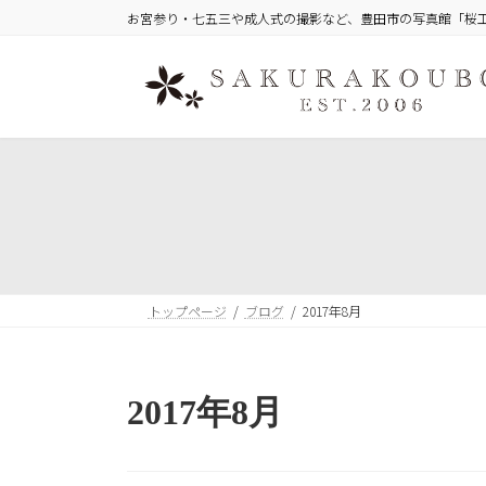
コ
ナ
お宮参り・七五三や成人式の撮影など、豊田市の写真館「桜
ン
ビ
テ
ゲ
ン
ー
ツ
シ
へ
ョ
ス
ン
キ
に
ッ
移
プ
動
トップページ
ブログ
2017年8月
2017年8月