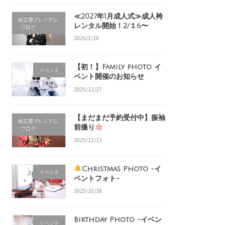
≪2027年1月成人式≫成人袴
桜工房プレミアム
レンタル開始！2/１6〜
- ブログ
2026/2/16
【初！】Family photo イ
イベント
ベント開催のお知らせ
2025/12/27
【まだまだ予約受付中】振袖
桜工房プレミアム
前撮り
- ブログ
2025/12/13
Christmas Photo -イ
イベント
ベントフォト-
2025/10/18
Birthday Photo -イベン
イベント