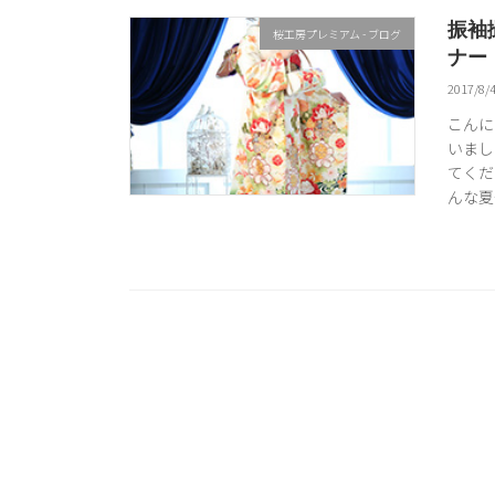
振袖
桜工房プレミアム - ブログ
ナー
2017/8/
こんに
いまし
てくだ
んな夏