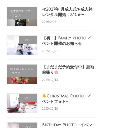
≪2027年1月成人式≫成人袴
桜工房プレミアム
レンタル開始！2/１6〜
- ブログ
2026/2/16
【初！】Family photo イ
イベント
ベント開催のお知らせ
2025/12/27
【まだまだ予約受付中】振袖
桜工房プレミアム
前撮り
- ブログ
2025/12/13
Christmas Photo -イ
イベント
ベントフォト-
2025/10/18
Birthday Photo -イベン
イベント