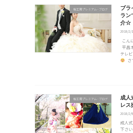
ブラ
桜工房プレミアム - ブログ
ラン
介☆
2018/2/
こん
平昌オ
テレビ
さて
成人
桜工房プレミアム - ブログ
レス
2018/2/
成人式
下さい