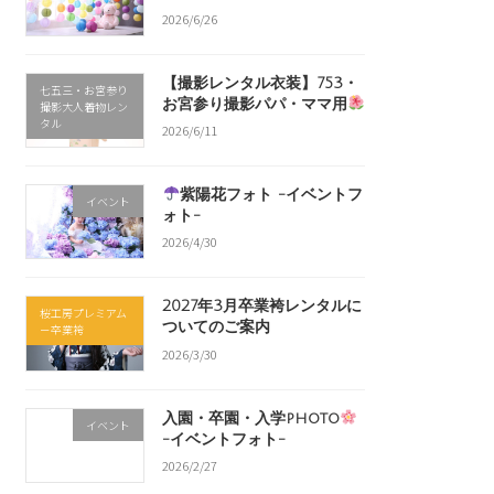
2026/6/26
【撮影レンタル衣装】753・
七五三・お宮参り
お宮参り撮影パパ・ママ用
撮影大人着物レン
タル
2026/6/11
紫陽花フォト -イベントフ
イベント
ォト-
2026/4/30
2027年3月卒業袴レンタルに
桜工房プレミアム
ついてのご案内
－卒業袴
2026/3/30
入園・卒園・入学photo
イベント
-イベントフォト-
2026/2/27