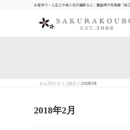
コ
ナ
お宮参り・七五三や成人式の撮影など、豊田市の写真館「桜
ン
ビ
テ
ゲ
ン
ー
ツ
シ
へ
ョ
ス
ン
キ
に
ッ
移
プ
動
トップページ
ブログ
2018年2月
2018年2月