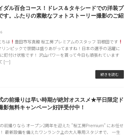
イダル百合コース！ドレス＆タキシードでの洋装プ
です。ふたりの素敵なフォトストーリー撮影のご紹
16
にちは
豊田市写真館 桜工房プレミアムのスタッフ 羽根田です
リンピックで世間は盛りあがってますね！日本の選手の活躍に
に釘付け状態です！ 沢山パワーを貰って今日も頑張れています
 […]
続きを読む
式の前撮りは早い時期が絶対オススメ★平日限定ド
撮影無料キャンペーン好評受付中！
9
の前撮りなら オープン2周年を迎えた "桜工房Premium" にお任せ
！ 最新設備を備えたワンランク上の大人専用スタジオで、 一生