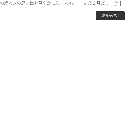
の成人式の思い出を華やかに彩ります。 「まだ２月だし･･ […]
続きを読む