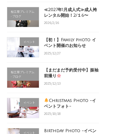
≪2027年1月成人式≫成人袴
桜工房プレミアム
レンタル開始！2/１6〜
- ブログ
2026/2/16
【初！】Family photo イ
イベント
ベント開催のお知らせ
2025/12/27
【まだまだ予約受付中】振袖
桜工房プレミアム
前撮り
- ブログ
2025/12/13
Christmas Photo -イ
イベント
ベントフォト-
2025/10/18
Birthday Photo -イベン
イベント