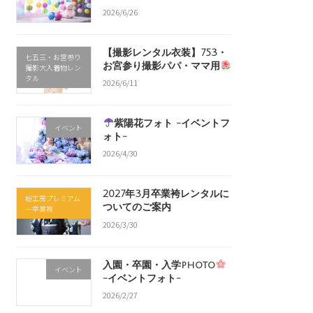
2026/6/26
【撮影レンタル衣装】753・
七五三・お宮参り
お宮参り撮影パパ・ママ用
撮影大人着物レン
タル
2026/6/11
紫陽花フォト -イベントフ
イベント
ォト-
2026/4/30
2027年3月卒業袴レンタルに
桜工房プレミアム
ついてのご案内
－卒業袴
2026/3/30
入園・卒園・入学photo
イベント
-イベントフォト-
2026/2/27