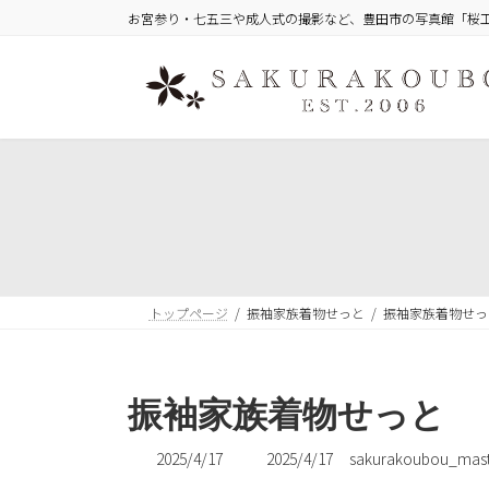
コ
ナ
お宮参り・七五三や成人式の撮影など、豊田市の写真館「桜
ン
ビ
テ
ゲ
ン
ー
ツ
シ
へ
ョ
ス
ン
キ
に
ッ
移
プ
動
トップページ
振袖家族着物せっと
振袖家族着物せっ
振袖家族着物せっと
最
2025/4/17
2025/4/17
sakurakoubou_mast
終