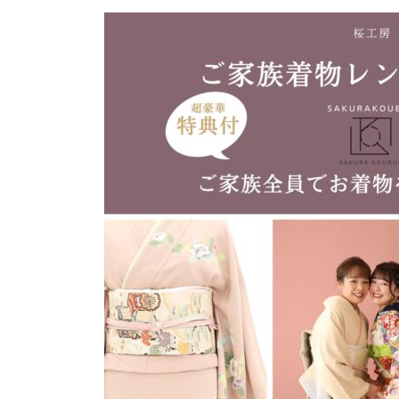
更
新
日
時
: