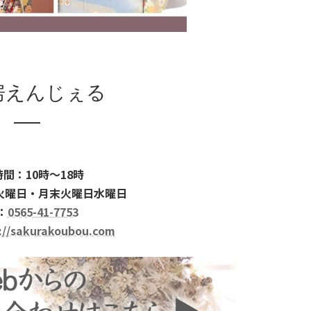
房えんじぇる
間：10時～18時
火曜日・月末火曜日水曜日
：
0565-41-7753
://sakurakoubou.com