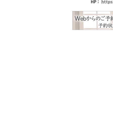
HP：
https