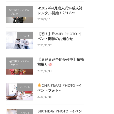
≪2027年1月成人式≫成人袴
桜工房プレミアム
レンタル開始！2/１6〜
- ブログ
2026/2/16
【初！】Family photo イ
イベント
ベント開催のお知らせ
2025/12/27
【まだまだ予約受付中】振袖
桜工房プレミアム
前撮り
- ブログ
2025/12/13
Christmas Photo -イ
イベント
ベントフォト-
2025/10/18
Birthday Photo -イベン
イベント