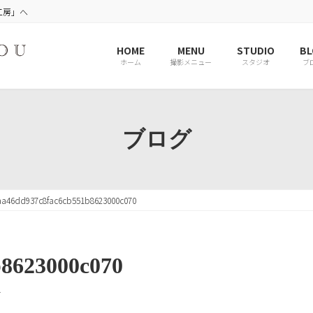
工房」へ
HOME
MENU
STUDIO
BL
ホーム
撮影メニュー
スタジオ
ブ
ブログ
aa46dd937c8fac6cb551b8623000c070
b8623000c070
r