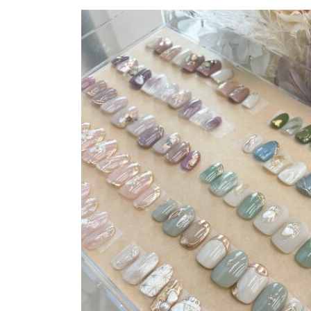
更
新
日
時
: