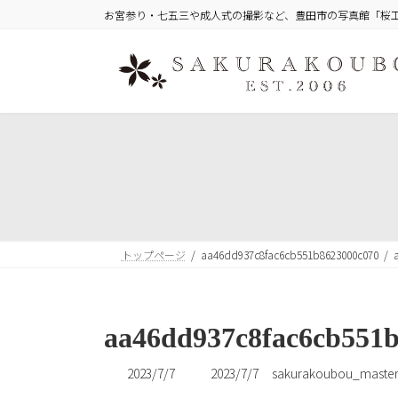
コ
ナ
お宮参り・七五三や成人式の撮影など、豊田市の写真館「桜
ン
ビ
テ
ゲ
ン
ー
ツ
シ
へ
ョ
ス
ン
キ
に
ッ
移
プ
動
トップページ
aa46dd937c8fac6cb551b8623000c070
aa46dd937c8fac6cb551
最
2023/7/7
2023/7/7
sakurakoubou_maste
終