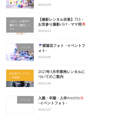
2026/6/26
【撮影レンタル衣装】753・
七五三・お宮参り
お宮参り撮影パパ・ママ用
撮影大人着物レン
タル
2026/6/11
紫陽花フォト -イベントフ
イベント
ォト-
2026/4/30
2027年3月卒業袴レンタルに
桜工房プレミアム
ついてのご案内
－卒業袴
2026/3/30
入園・卒園・入学photo
イベント
-イベントフォト-
2026/2/27