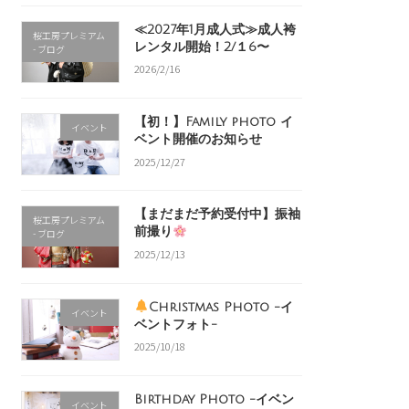
≪2027年1月成人式≫成人袴
桜工房プレミアム
レンタル開始！2/１6〜
- ブログ
2026/2/16
【初！】Family photo イ
イベント
ベント開催のお知らせ
2025/12/27
【まだまだ予約受付中】振袖
桜工房プレミアム
前撮り
- ブログ
2025/12/13
Christmas Photo -イ
イベント
ベントフォト-
2025/10/18
Birthday Photo -イベン
イベント