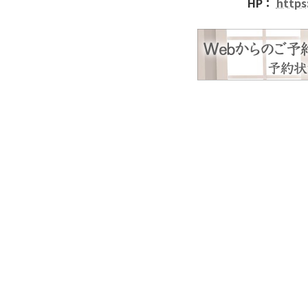
HP：
https