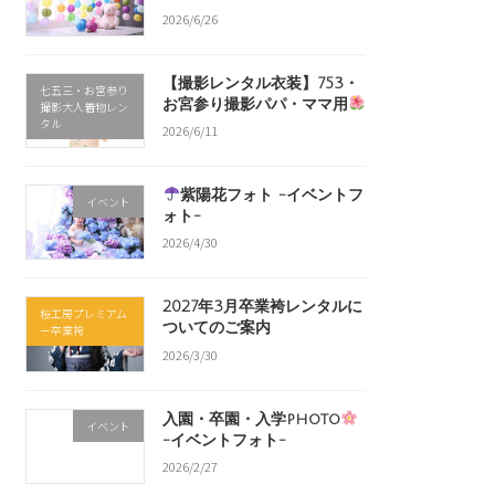
2026/6/26
【撮影レンタル衣装】753・
七五三・お宮参り
お宮参り撮影パパ・ママ用
撮影大人着物レン
タル
2026/6/11
紫陽花フォト -イベントフ
イベント
ォト-
2026/4/30
2027年3月卒業袴レンタルに
桜工房プレミアム
ついてのご案内
－卒業袴
2026/3/30
入園・卒園・入学photo
イベント
-イベントフォト-
2026/2/27