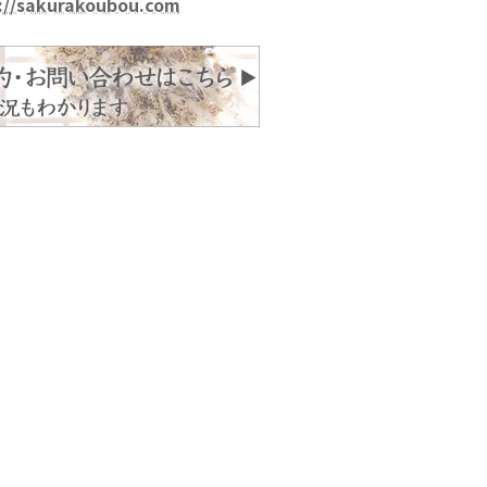
://sakurakoubou.com