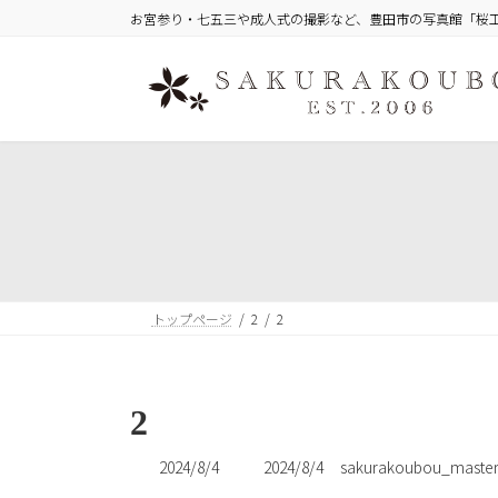
コ
ナ
お宮参り・七五三や成人式の撮影など、豊田市の写真館「桜
ン
ビ
テ
ゲ
ン
ー
ツ
シ
へ
ョ
ス
ン
キ
に
ッ
移
プ
動
トップページ
2
2
2
最
2024/8/4
2024/8/4
sakurakoubou_maste
終