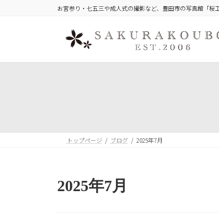
コ
ナ
お宮参り・七五三や成人式の撮影など、豊田市の写真館「桜
ン
ビ
テ
ゲ
ン
ー
ツ
シ
へ
ョ
ス
ン
キ
に
ッ
移
プ
動
トップページ
ブログ
2025年7月
2025年7月