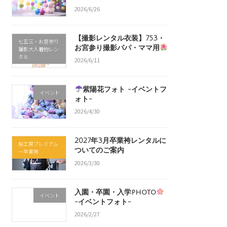
2026/6/26
【撮影レンタル衣装】753・
七五三・お宮参り
お宮参り撮影パパ・ママ用
撮影大人着物レン
タル
2026/6/11
紫陽花フォト -イベントフ
イベント
ォト-
2026/4/30
2027年3月卒業袴レンタルに
桜工房プレミアム
ついてのご案内
－卒業袴
2026/3/30
入園・卒園・入学photo
イベント
-イベントフォト-
2026/2/27