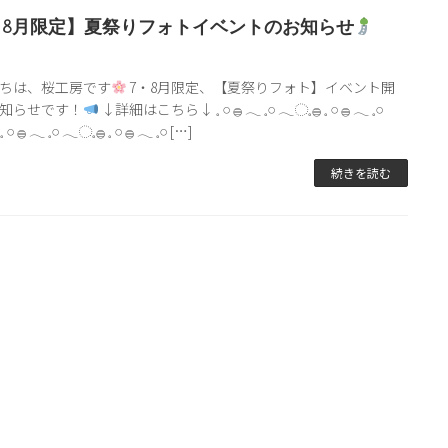
・8月限定】夏祭りフォトイベントのお知らせ
3
ちは、桜工房です
7・8月限定、【夏祭りフォト】イベント開
知らせです！
↓詳細はこちら↓ 𓈒 𓏸 𓐍 𓂃 𓈒𓏸 𓂃◌𓈒𓐍 𓈒 𓏸 𓐍 𓂃 𓈒𓏸
 𓏸 𓐍 𓂃 𓈒𓏸 𓂃◌𓈒𓐍 𓈒 𓏸 𓐍 𓂃 𓈒𓏸 […]
続きを読む