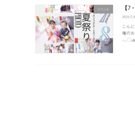
【7
イベント
2025/7/
こんに
催のお
𓂃◌𓈒𓐍𓈒