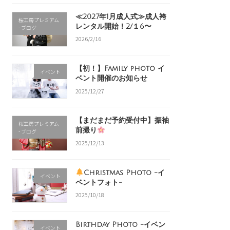
≪2027年1月成人式≫成人袴
桜工房プレミアム
レンタル開始！2/１6〜
- ブログ
2026/2/16
【初！】Family photo イ
イベント
ベント開催のお知らせ
2025/12/27
【まだまだ予約受付中】振袖
桜工房プレミアム
前撮り
- ブログ
2025/12/13
Christmas Photo -イ
イベント
ベントフォト-
2025/10/18
Birthday Photo -イベン
イベント