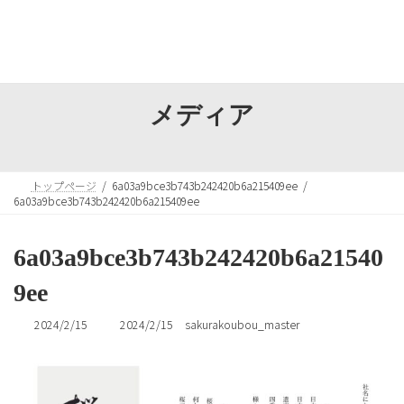
コ
ナ
ン
ビ
テ
ゲ
ン
ー
ツ
シ
へ
ョ
メディア
ス
ン
キ
に
ッ
移
プ
動
トップページ
6a03a9bce3b743b242420b6a215409ee
6a03a9bce3b743b242420b6a215409ee
6a03a9bce3b743b242420b6a21540
9ee
最
2024/2/15
2024/2/15
sakurakoubou_master
終
更
新
日