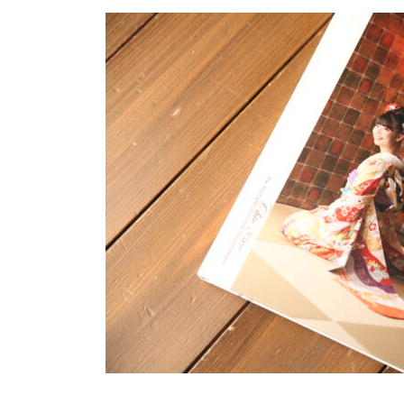
更
新
日
時
: