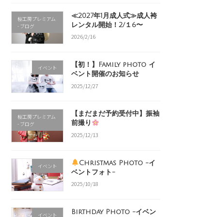
≪2027年1月成人式≫成人袴
桜工房プレミアム
レンタル開始！2/１6〜
- ブログ
2026/2/16
【初！】Family photo イ
イベント
ベント開催のお知らせ
2025/12/27
【まだまだ予約受付中】振袖
桜工房プレミアム
前撮り
- ブログ
2025/12/13
Christmas Photo -イ
イベント
ベントフォト-
2025/10/18
Birthday Photo -イベン
イベント