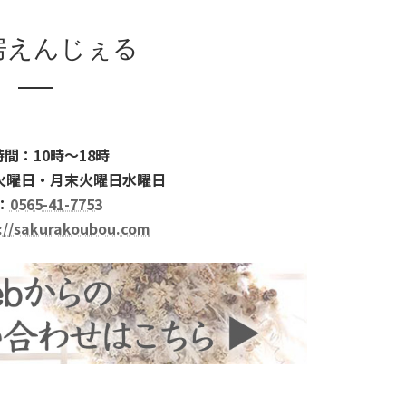
房えんじぇる
間：10時～18時
火曜日・月末火曜日水曜日
：
0565-41-7753
://sakurakoubou.com