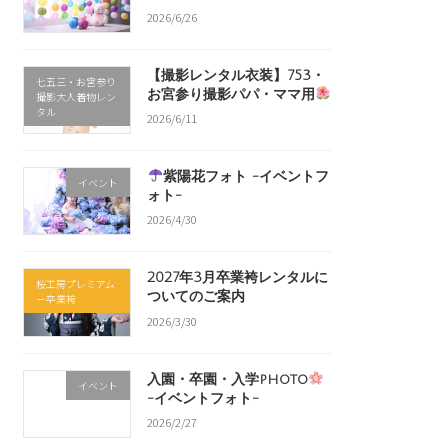
2026/6/26
【撮影レンタル衣装】753・
七五三・お宮参り
お宮参り撮影パパ・ママ用
撮影大人着物レン
タル
2026/6/11
紫陽花フォト -イベントフ
イベント
ォト-
2026/4/30
2027年3月卒業袴レンタルに
桜工房プレミアム
ついてのご案内
－卒業袴
2026/3/30
入園・卒園・入学photo
イベント
-イベントフォト-
2026/2/27