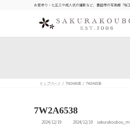
コ
ナ
お宮参り・七五三や成人式の撮影など、豊田市の写真館「桜
ン
ビ
テ
ゲ
ン
ー
ツ
シ
へ
ョ
ス
ン
キ
に
ッ
移
プ
動
トップページ
7W2A6538
7W2A6538
7W2A6538
最
2024/12/19
2024/12/19
sakurakoubou_ma
終