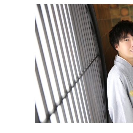
更
新
日
時
: