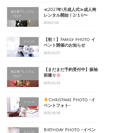
≪2027年1月成人式≫成人袴
桜工房プレミアム
レンタル開始！2/１6〜
- ブログ
2026/2/16
【初！】Family photo イ
イベント
ベント開催のお知らせ
2025/12/27
【まだまだ予約受付中】振袖
桜工房プレミアム
前撮り
- ブログ
2025/12/13
Christmas Photo -イ
イベント
ベントフォト-
2025/10/18
Birthday Photo -イベン
イベント