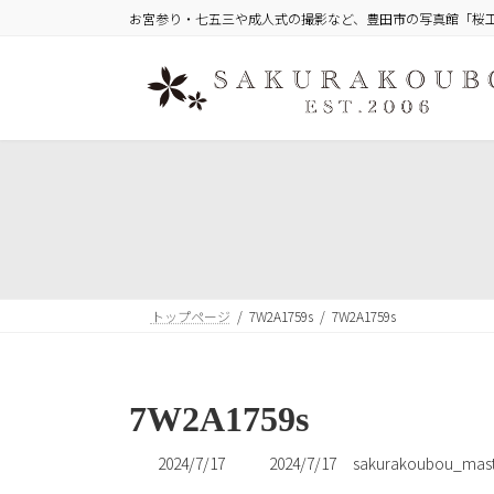
コ
ナ
お宮参り・七五三や成人式の撮影など、豊田市の写真館「桜
ン
ビ
テ
ゲ
ン
ー
ツ
シ
へ
ョ
ス
ン
キ
に
ッ
移
プ
動
トップページ
7W2A1759s
7W2A1759s
7W2A1759s
最
2024/7/17
2024/7/17
sakurakoubou_mast
終