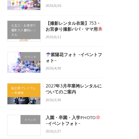
2026/6/26
【撮影レンタル衣装】753・
七五三・お宮参り
お宮参り撮影パパ・ママ用
撮影大人着物レン
タル
2026/6/11
紫陽花フォト -イベントフ
イベント
ォト-
2026/4/30
2027年3月卒業袴レンタルに
桜工房プレミアム
ついてのご案内
－卒業袴
2026/3/30
入園・卒園・入学photo
イベント
-イベントフォト-
2026/2/27