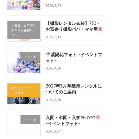
2026/6/26
【撮影レンタル衣装】753・
七五三・お宮参り
お宮参り撮影パパ・ママ用
撮影大人着物レン
タル
2026/6/11
紫陽花フォト -イベントフ
イベント
ォト-
2026/4/30
2027年3月卒業袴レンタルに
桜工房プレミアム
ついてのご案内
－卒業袴
2026/3/30
入園・卒園・入学photo
イベント
-イベントフォト-
2026/2/27