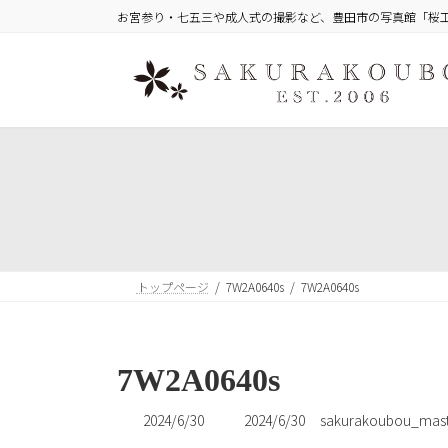
コ
ナ
お宮参り・七五三や成人式の撮影など、豊田市の写真館「桜
ン
ビ
テ
ゲ
ン
ー
ツ
シ
へ
ョ
ス
ン
キ
に
ッ
移
プ
動
トップページ
7W2A0640s
7W2A0640s
7W2A0640s
最
2024/6/30
2024/6/30
sakurakoubou_mast
終