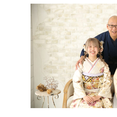
更
新
日
時
: