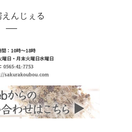
房えんじぇる
間：10時～18時
火曜日・月末火曜日水曜日
：
0565-41-7753
://sakurakoubou.com