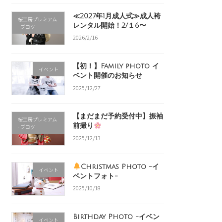
≪2027年1月成人式≫成人袴
桜工房プレミアム
レンタル開始！2/１6〜
- ブログ
2026/2/16
【初！】Family photo イ
イベント
ベント開催のお知らせ
2025/12/27
【まだまだ予約受付中】振袖
桜工房プレミアム
前撮り
- ブログ
2025/12/13
Christmas Photo -イ
イベント
ベントフォト-
2025/10/18
Birthday Photo -イベン
イベント