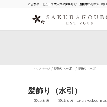
コ
ナ
お宮参り・七五三や成人式の撮影など、豊田市の写真館「桜
ン
ビ
テ
ゲ
ン
ー
ツ
シ
へ
ョ
ス
ン
キ
に
ッ
移
プ
動
トップページ
髪飾り（水引）
髪飾り（水引）
髪飾り（水引）
最
2021/8/26
2021/8/26
sakurakoubou_mast
終