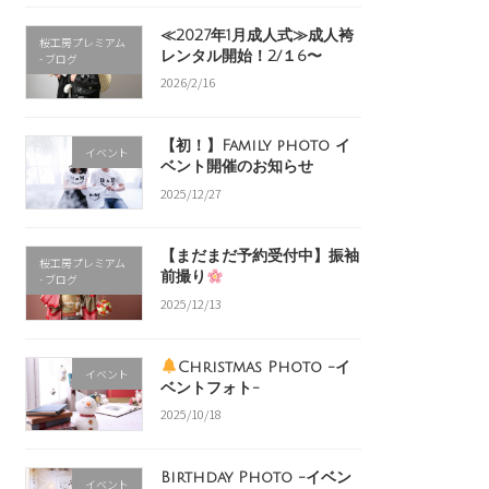
≪2027年1月成人式≫成人袴
桜工房プレミアム
レンタル開始！2/１6〜
- ブログ
2026/2/16
【初！】Family photo イ
イベント
ベント開催のお知らせ
2025/12/27
【まだまだ予約受付中】振袖
桜工房プレミアム
前撮り
- ブログ
2025/12/13
Christmas Photo -イ
イベント
ベントフォト-
2025/10/18
Birthday Photo -イベン
イベント