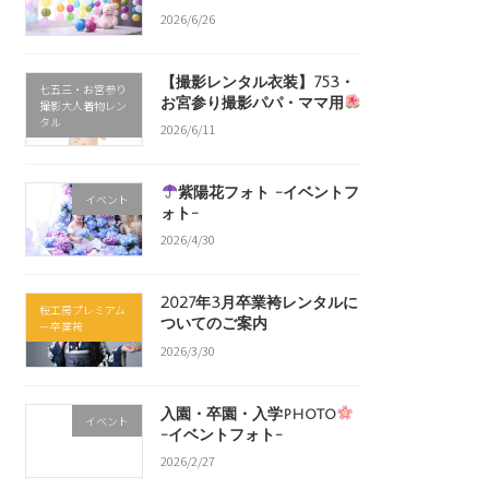
2026/6/26
【撮影レンタル衣装】753・
七五三・お宮参り
お宮参り撮影パパ・ママ用
撮影大人着物レン
タル
2026/6/11
紫陽花フォト -イベントフ
イベント
ォト-
2026/4/30
2027年3月卒業袴レンタルに
桜工房プレミアム
ついてのご案内
－卒業袴
2026/3/30
入園・卒園・入学photo
イベント
-イベントフォト-
2026/2/27