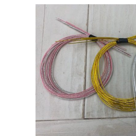
更
新
日
時
: