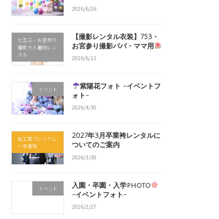
2026/6/26
【撮影レンタル衣装】753・
七五三・お宮参り
お宮参り撮影パパ・ママ用
撮影大人着物レン
タル
2026/6/11
紫陽花フォト -イベントフ
イベント
ォト-
2026/4/30
2027年3月卒業袴レンタルに
桜工房プレミアム
ついてのご案内
－卒業袴
2026/3/30
入園・卒園・入学photo
イベント
-イベントフォト-
2026/2/27