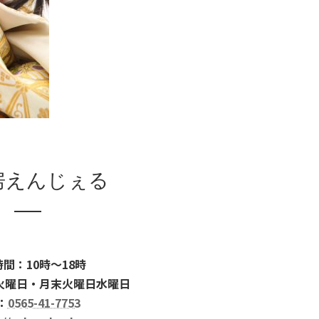
房えんじぇる
間：10時～18時
火曜日・月末火曜日水曜日
：
0565-41-7753