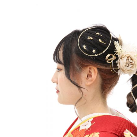
更
新
日
時
: