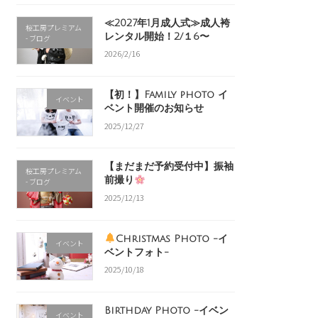
≪2027年1月成人式≫成人袴
桜工房プレミアム
レンタル開始！2/１6〜
- ブログ
2026/2/16
【初！】Family photo イ
イベント
ベント開催のお知らせ
2025/12/27
【まだまだ予約受付中】振袖
桜工房プレミアム
前撮り
- ブログ
2025/12/13
Christmas Photo -イ
イベント
ベントフォト-
2025/10/18
Birthday Photo -イベン
イベント