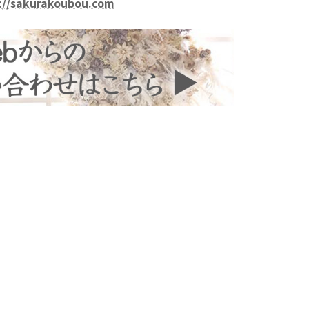
://sakurakoubou.com