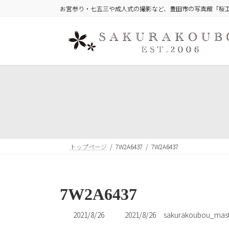
コ
ナ
お宮参り・七五三や成人式の撮影など、豊田市の写真館「桜
ン
ビ
テ
ゲ
ン
ー
ツ
シ
へ
ョ
ス
ン
キ
に
ッ
移
プ
動
トップページ
7W2A6437
7W2A6437
7W2A6437
最
2021/8/26
2021/8/26
sakurakoubou_mast
終