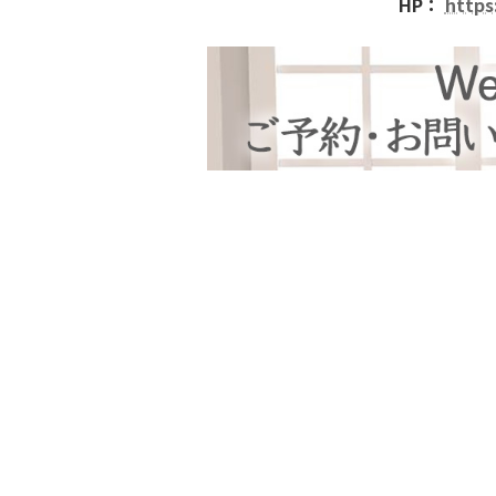
HP：
https