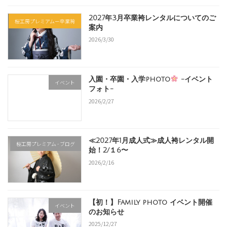
2027年3月卒業袴レンタルについてのご
桜工房プレミアム－卒業袴
案内
2026/3/30
入園・卒園・入学photo
-イベント
イベント
フォト-
2026/2/27
≪2027年1月成人式≫成人袴レンタル開
桜工房プレミアム - ブログ
始！2/１6〜
2026/2/16
【初！】Family photo イベント開催
イベント
のお知らせ
2025/12/27