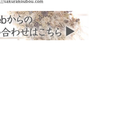
://sakurakoubou.com