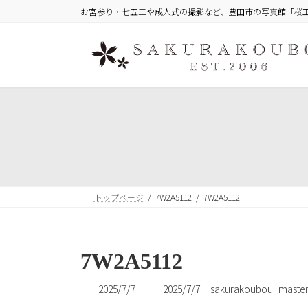
コ
ナ
お宮参り・七五三や成人式の撮影など、豊田市の写真館「桜
ン
ビ
テ
ゲ
ン
ー
ツ
シ
へ
ョ
ス
ン
キ
に
ッ
移
プ
動
トップページ
7W2A5112
7W2A5112
7W2A5112
最
2025/7/7
2025/7/7
sakurakoubou_maste
終