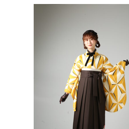
更
新
日
時
: