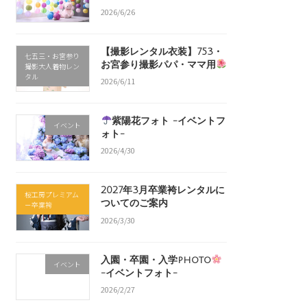
2026/6/26
【撮影レンタル衣装】753・
七五三・お宮参り
お宮参り撮影パパ・ママ用
撮影大人着物レン
タル
2026/6/11
紫陽花フォト -イベントフ
イベント
ォト-
2026/4/30
2027年3月卒業袴レンタルに
桜工房プレミアム
ついてのご案内
－卒業袴
2026/3/30
入園・卒園・入学photo
イベント
-イベントフォト-
2026/2/27