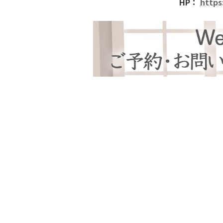
HP：
https