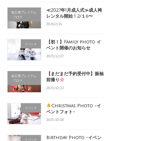
≪2027年1月成人式≫成人袴
桜工房プレミアム
レンタル開始！2/１6〜
- ブログ
2026/2/16
【初！】Family photo イ
イベント
ベント開催のお知らせ
2025/12/27
【まだまだ予約受付中】振袖
桜工房プレミアム
前撮り
- ブログ
2025/12/13
Christmas Photo -イ
イベント
ベントフォト-
2025/10/18
Birthday Photo -イベン
イベント